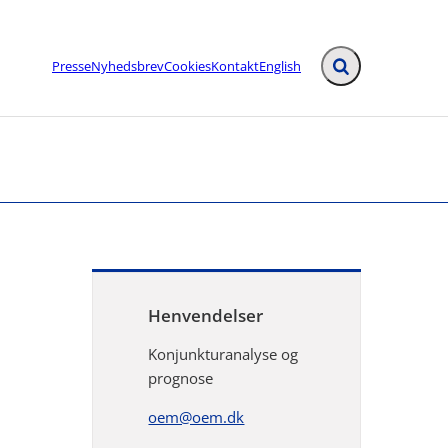
Presse
Nyhedsbrev
Cookies
Kontakt
English
Fold søgefelt ud
Henvendelser
Konjunkturanalyse og
prognose
oem@oem.dk