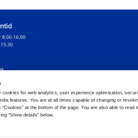
ntid
r 8.00-16.00
-15.30
es
gelighedserklæring
s
datapolitik
leblowerordning
y cookies for web analytics, user experience optimisation, securi
edia features. You are at all times capable of changing or revoki
nk “Cookies” at the bottom of the page. You are also able to read
king “Show details” below.