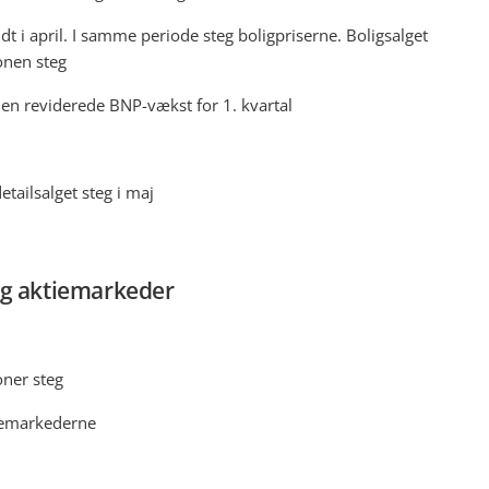
ldt i april. I samme periode steg boligpriserne. Boligsalget
onen steg
 den reviderede BNP-vækst for 1. kvartal
etailsalget steg i maj
 og aktiemarkeder
oner steg
iemarkederne