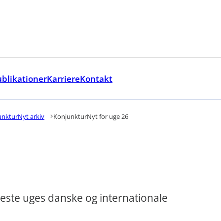
ublikationer
Karriere
Kontakt
ks
der - Flere links
unkturNyt arkiv
KonjunkturNyt for uge 26
ste uges danske og internationale