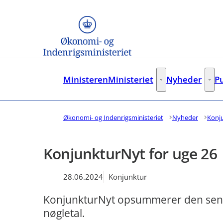
Gå til forsiden
Ministeren
Ministeriet
Nyheder
P
Ministeriet - Flere lin
Nyhe
Økonomi- og Indenrigsministeriet
Nyheder
Konj
KonjunkturNyt for uge 26
28.06.2024
Konjunktur
KonjunkturNyt opsummerer den sene
nøgletal.