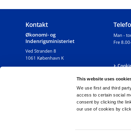
Kontakt
Telefo
Økonomi- og
Man - to
Indenrigsministeriet
Fre 8.00
Ved Stranden 8
1061 København K
Cooki
Telefon 4020 8687
Tilgæn
Mail
oem@oem.dk
This website uses cookie
Person
Whist
We use first and third part
CVR: 43725874
access to certain social m
EAN: 5798000984004
consent by clicking the li
our use of cookies by clic