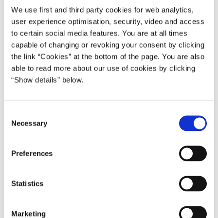
Tyskland: Industriproduktionen steg i september
We use first and third party cookies for web analytics,
Sverige: Erhvervstilliden faldt i oktober
Norge: Erhvervstilliden faldt i oktober
user experience optimisation, security, video and access
Kina: Erhvervstilliden faldt i oktober
to certain social media features. You are at all times
capable of changing or revoking your consent by clicking
the link “Cookies” at the bottom of the page. You are also
able to read more about our use of cookies by clicking
“Show details” below.
C
Necessary
o
Renter, oliepriser, valuta- og aktiemarkeder
n
Rentemøder i BoE, Norges Bank og Riksbanken
s
Preferences
Renterne på 10-årige statsobligationer steg
e
Det effektive kronekursindeks steg
n
Modsatrettede bevægelser på centrale aktieindeks
t
Statistics
S
e
Marketing