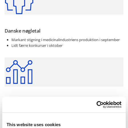
Danske nøgletal
Markant stigning i medicinalindustriens produktion i september
Lidt færre konkurser i oktober
Internationale nøgletal
Euroområdet: Detailsalget faldt i september
USA: Erhvervstilleden for fremstilling faldt, og erhverstilliden for
service steg i oktober
This website uses cookies