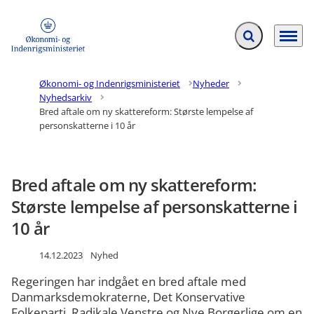
Fold søgefelt ud
Menu
Gå til forsiden
Økonomi- og Indenrigsministeriet
Nyheder
Nyhedsarkiv
Bred aftale om ny skattereform: Største lempelse af
personskatterne i 10 år
Bred aftale om ny skattereform:
Største lempelse af personskatterne i
10 år
14.12.2023
Nyhed
Regeringen har indgået en bred aftale med
Danmarksdemokraterne, Det Konservative
Folkeparti, Radikale Venstre og Nye Borgerlige om en