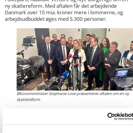
ny skattereform. Med aftalen får det arbejdende
Danmark over 10 mia. kroner mere i lommerne, og
arbejdsudbuddet øges med 5.300 personer.
Økonomiminister Stephanie Lose præsenterer aftalen om en ny
skattereform.
Regeringen og aftalepartierne har i dag præsenteret en ny
skattereform, som vil lette skatten for mere end 10 mia. kroner årligt.
Lempelsen vil gavne ca. 3,3 mio. danskere, som er i arbejde. Det vil
blandt andet ske ved en forhøjelse af beskæftigelsesfradraget samt en