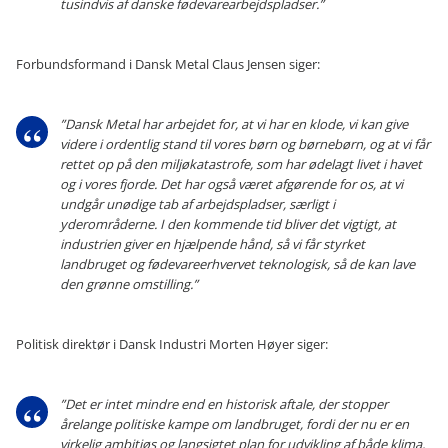
tusindvis af danske fødevarearbejdspladser.”
Forbundsformand i Dansk Metal Claus Jensen siger:
”Dansk Metal har arbejdet for, at vi har en klode, vi kan give
videre i ordentlig stand til vores børn og børnebørn, og at vi får
rettet op på den miljøkatastrofe, som har ødelagt livet i havet
og i vores fjorde. Det har også været afgørende for os, at vi
undgår unødige tab af arbejdspladser, særligt i
yderområderne. I den kommende tid bliver det vigtigt, at
industrien giver en hjælpende hånd, så vi får styrket
landbruget og fødevareerhvervet teknologisk, så de kan lave
den grønne omstilling.”
Politisk direktør i Dansk Industri Morten Høyer siger:
”Det er intet mindre end en historisk aftale, der stopper
årelange politiske kampe om landbruget, fordi der nu er en
virkelig ambitiøs og langsigtet plan for udvikling af både klima,