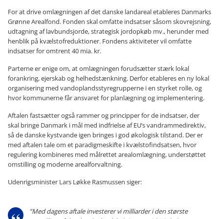
For at drive omlægningen af det danske landareal etableres Danmarks
Grønne Arealfond. Fonden skal omfatte indsatser såsom skovrejsning,
udtagning af lavbundsjorde, strategisk jordopkøb mv., herunder med
henblik på kvælstofreduktioner. Fondens aktiviteter vil omfatte
indsatser for omtrent 40 mia. kr.
Parterne er enige om, at omlægningen forudsætter stærk lokal
forankring, ejerskab og helhedstænkning. Derfor etableres en ny lokal
organisering med vandoplandsstyregrupperne i en styrket rolle, og
hvor kommunerne får ansvaret for planlægning og implementering.
Aftalen fastsætter også rammer og principper for de indsatser, der
skal bringe Danmark i mål med indfrielse af EU’s vandrammedirektiv,
så de danske kystvande igen bringes i god økologisk tilstand. Der er
med aftalen tale om et paradigmeskifte i kvælstofindsatsen, hvor
regulering kombineres med målrettet arealomlægning, understøttet
omstilling og moderne arealforvaltning.
Udenrigsminister Lars Løkke Rasmussen siger:
”Med dagens aftale investerer vi milliarder i den største