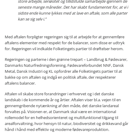
store arbejde, seriøsitet og tillidsfulde samarbejde igennem de
seneste mange måneder. Det har skabt fundamentet for, at vi i
sidste ende kunne lykkes med at lave en aftale, som alle parter
kan se sig selv i.”
Med aftalen forpligter regeringen sig til at arbejde for at gennemføre
aftalens elementer med respekt for de balancer, som disse er udtryk
for. Regeringen vil indkalde Folketingets partier til drøftelser herom.
Regeringen og parterne i den grønne trepart – Landbrug & Fødevarer,
Danmarks Naturfredningsforening, Fødevareforbundet NNF, Dansk
Metal, Dansk Industri og KL opfordrer alle Folketingets partier til at
bakke op om aftalen og indgå en politisk aftale, der respekterer
aftalens balancer.
Aftalen vil skabe store forandringer i erhvervet og i det danske
landskab i de kommende år og årtier. Aftalen viser bl.a. vejen til en
gennemgribende nytænkning af den måde, det danske landareal
forvaltes på. Visionen er, at Danmark skal være en international
rollemodel for en helhedsorienteret og multifunktionel tilgang til
arealforvaltning, hvor hensyn til natur, biodiversitet og drikkevand går
hånd i hånd med effektiv og moderne fødevareproduktion.