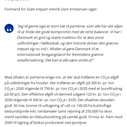
Formand for Grøn trepart Henrik Dam Kristensen siger:
”Jeg vil gerne sige et stort tak til parterne, som alle har vist viljen
til at finde det gode kompromis med de rette balancer. Vi har i
Danmark en god og stærk tradition for at løse store
udfordringer i fællesskab, og den historie skriver den grønne
trepart sig nu ind i. Aftalen vil gøre Danmark til et
internationalt foregangsland for fremtidens grønne
arealforvaltning. Det kan vi alle være stolte af.”
Med aftalen er parterne enige om, at der skal indføres en CO
e-afgift
2
på udledninger fra husdyr. Der indføres en afgift på 300 kr. pr. ton
CO
e i 2030 stigende til 750 kr. pr. ton CO
e i 2035 med et bundfradrag
2
2
på 60 pct. Den effektive afgift vil dermed udgøre 120 kr. pr. ton CO
e i
2
2030 stigende til 300 kr. pr. ton CO
e i 2035. Der afsættes desuden
2
godt 30 mia. kroner til udtagning af i alt ca. 140.00 ha kulstofrige
lavbundsjorde inkl. randarealer samt rejsning af 250.000 ha skov.
Hertil opstilles en tilskudsordning på samlet godt 10 mia. kr. frem mod
2045 til lagring af biokul produceret ved pyrolyse.