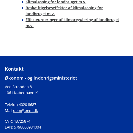
Klimaløsning for landbruget m.v.
Beskæftigelseseffekter af klimaløsning for
landbruget m.v.
Effektvurderinger af klimaregulering af landbruget
m.v.
Kontakt
Økonomi- og Indenrigsministeriet
Ved Stranden 8
1061 København K
Telefon 4020 8687
Mail
oem@oem.dk
CVR: 43725874
EAN: 5798000984004