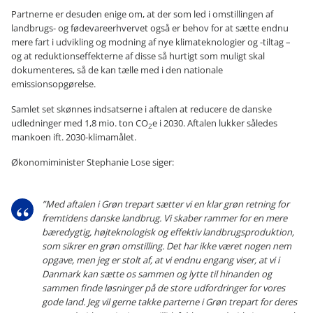
Partnerne er desuden enige om, at der som led i omstillingen af
landbrugs- og fødevareerhvervet også er behov for at sætte endnu
mere fart i udvikling og modning af nye klimateknologier og -tiltag –
og at reduktionseffekterne af disse så hurtigt som muligt skal
dokumenteres, så de kan tælle med i den nationale
emissionsopgørelse.
Samlet set skønnes indsatserne i aftalen at reducere de danske
udledninger med 1,8 mio. ton CO
e i 2030. Aftalen lukker således
2
mankoen ift. 2030-klimamålet.
Økonomiminister Stephanie Lose siger:
”Med aftalen i Grøn trepart sætter vi en klar grøn retning for
fremtidens danske landbrug. Vi skaber rammer for en mere
bæredygtig, højteknologisk og effektiv landbrugsproduktion,
som sikrer en grøn omstilling. Det har ikke været nogen nem
opgave, men jeg er stolt af, at vi endnu engang viser, at vi i
Danmark kan sætte os sammen og lytte til hinanden og
sammen finde løsninger på de store udfordringer for vores
gode land. Jeg vil gerne takke parterne i Grøn trepart for deres