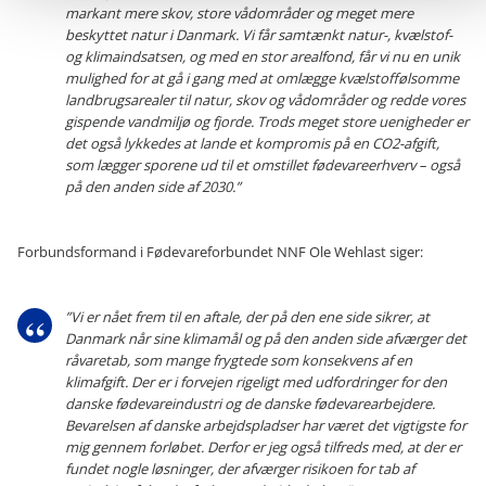
markant mere skov, store vådområder og meget mere
beskyttet natur i Danmark. Vi får samtænkt natur-, kvælstof-
og klimaindsatsen, og med en stor arealfond, får vi nu en unik
mulighed for at gå i gang med at omlægge kvælstoffølsomme
landbrugsarealer til natur, skov og vådområder og redde vores
gispende vandmiljø og fjorde. Trods meget store uenigheder er
det også lykkedes at lande et kompromis på en CO2-afgift,
som lægger sporene ud til et omstillet fødevareerhverv – også
på den anden side af 2030.”
Forbundsformand i Fødevareforbundet NNF Ole Wehlast siger:
”Vi er nået frem til en aftale, der på den ene side sikrer, at
Danmark når sine klimamål og på den anden side afværger det
råvaretab, som mange frygtede som konsekvens af en
klimafgift. Der er i forvejen rigeligt med udfordringer for den
danske fødevareindustri og de danske fødevarearbejdere.
Bevarelsen af danske arbejdspladser har været det vigtigste for
mig gennem forløbet. Derfor er jeg også tilfreds med, at der er
fundet nogle løsninger, der afværger risikoen for tab af