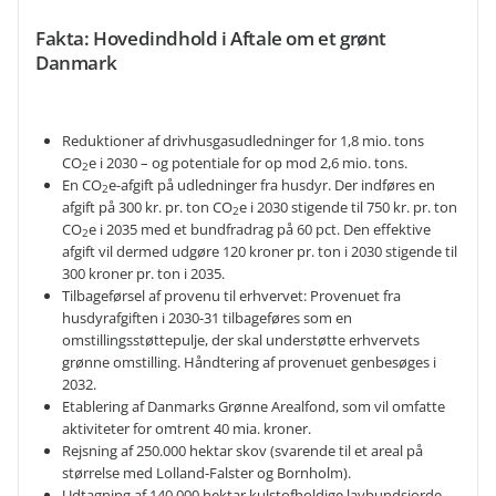
Fakta: Hovedindhold i Aftale om et grønt
Danmark
Reduktioner af drivhusgasudledninger for 1,8 mio. tons
CO
e i 2030 – og potentiale for op mod 2,6 mio. tons.
2
En CO
e-afgift på udledninger fra husdyr. Der indføres en
2
afgift på 300 kr. pr. ton CO
e i 2030 stigende til 750 kr. pr. ton
2
CO
e i 2035 med et bundfradrag på 60 pct. Den effektive
2
afgift vil dermed udgøre 120 kroner pr. ton i 2030 stigende til
300 kroner pr. ton i 2035.
Tilbageførsel af provenu til erhvervet: Provenuet fra
husdyrafgiften i 2030-31 tilbageføres som en
omstillingsstøttepulje, der skal understøtte erhvervets
grønne omstilling. Håndtering af provenuet genbesøges i
2032.
Etablering af Danmarks Grønne Arealfond, som vil omfatte
aktiviteter for omtrent 40 mia. kroner.
Rejsning af 250.000 hektar skov (svarende til et areal på
størrelse med Lolland-Falster og Bornholm).
Udtagning af 140.000 hektar kulstofholdige lavbundsjorde