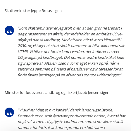
Skatteminister Jeppe Bruus siger:
”Som skatteminister er jeg stolt over, at den grønne trepart i
dag præsenterer en aftale, der indeholder en ambitiøs CO
e-
2
afgift på dansk landbrug. Med aftalen når vi vores klimamål i
2030, og vi tager et stort skridt nærmere at blive klimaneutrale
i 2045. Vi bliver det første land i verden, der indfører en reel
CO
e-afgift på landbruget. Det kommer andre lande til at lade
2
sig inspirere af. Aftalen viser, hvor meget vi kan opnå, når vi
sætter os sammen på tværs af partifarver og interesser for at
finde fælles løsninger på en af vor tids største udfordringer.”
Minister for fødevarer, landbrug og fiskeri Jacob Jensen siger:
”Vi skriver i dag et nyt kapitel i dansk landbrugshistorie.
Danmark er en stolt fødevareproducerende nation, hvor vi har
nogle af verdens dygtigste landmænd, som vi nu sikrer stabile
rammer for fortsat at kunne producere fødevarer i