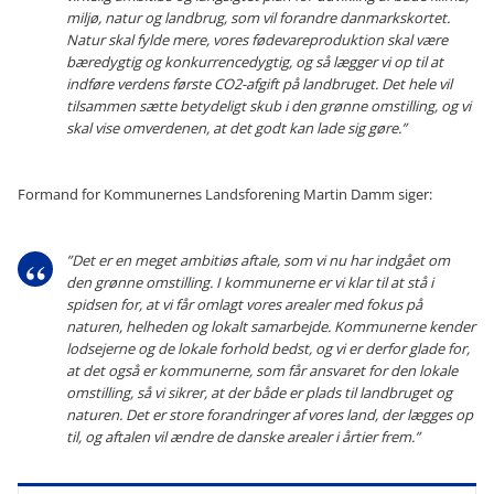
miljø, natur og landbrug, som vil forandre danmarkskortet.
Natur skal fylde mere, vores fødevareproduktion skal være
bæredygtig og konkurrencedygtig, og så lægger vi op til at
indføre verdens første CO2-afgift på landbruget. Det hele vil
tilsammen sætte betydeligt skub i den grønne omstilling, og vi
skal vise omverdenen, at det godt kan lade sig gøre.”
Formand for Kommunernes Landsforening Martin Damm siger:
”Det er en meget ambitiøs aftale, som vi nu har indgået om
den grønne omstilling. I kommunerne er vi klar til at stå i
spidsen for, at vi får omlagt vores arealer med fokus på
naturen, helheden og lokalt samarbejde. Kommunerne kender
lodsejerne og de lokale forhold bedst, og vi er derfor glade for,
at det også er kommunerne, som får ansvaret for den lokale
omstilling, så vi sikrer, at der både er plads til landbruget og
naturen. Det er store forandringer af vores land, der lægges op
til, og aftalen vil ændre de danske arealer i årtier frem.”