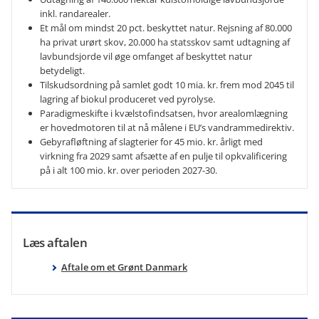
inkl. randarealer.
Et mål om mindst 20 pct. beskyttet natur. Rejsning af 80.000
ha privat urørt skov, 20.000 ha statsskov samt udtagning af
lavbundsjorde vil øge omfanget af beskyttet natur
betydeligt.
Tilskudsordning på samlet godt 10 mia. kr. frem mod 2045 til
lagring af biokul produceret ved pyrolyse.
Paradigmeskifte i kvælstofindsatsen, hvor arealomlægning
er hovedmotoren til at nå målene i EU’s vandrammedirektiv.
Gebyrafløftning af slagterier for 45 mio. kr. årligt med
virkning fra 2029 samt afsætte af en pulje til opkvalificering
på i alt 100 mio. kr. over perioden 2027-30.
Læs aftalen
Aftale om et Grønt Danmark