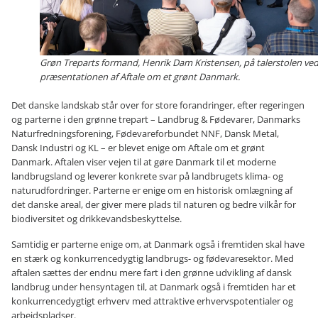
Grøn Treparts formand, Henrik Dam Kristensen, på talerstolen ve
præsentationen af Aftale om et grønt Danmark.
Det danske landskab står over for store forandringer, efter regeringen
og parterne i den grønne trepart – Landbrug & Fødevarer, Danmarks
Naturfredningsforening, Fødevareforbundet NNF, Dansk Metal,
Dansk Industri og KL – er blevet enige om Aftale om et grønt
Danmark. Aftalen viser vejen til at gøre Danmark til et moderne
landbrugsland og leverer konkrete svar på landbrugets klima- og
naturudfordringer. Parterne er enige om en historisk omlægning af
det danske areal, der giver mere plads til naturen og bedre vilkår for
biodiversitet og drikkevandsbeskyttelse.
Samtidig er parterne enige om, at Danmark også i fremtiden skal have
en stærk og konkurrencedygtig landbrugs- og fødevaresektor. Med
aftalen sættes der endnu mere fart i den grønne udvikling af dansk
landbrug under hensyntagen til, at Danmark også i fremtiden har et
konkurrencedygtigt erhverv med attraktive erhvervspotentialer og
arbejdspladser.