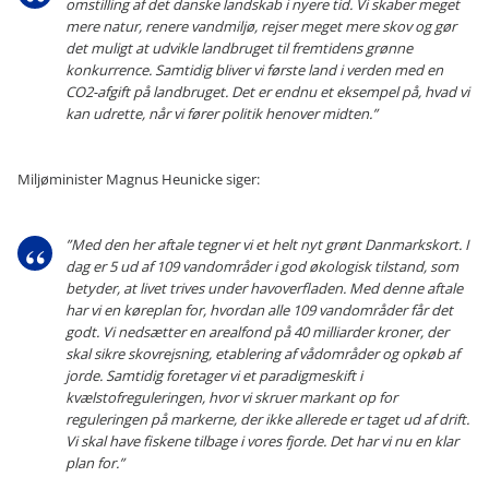
omstilling af det danske landskab i nyere tid. Vi skaber meget
mere natur, renere vandmiljø, rejser meget mere skov og gør
det muligt at udvikle landbruget til fremtidens grønne
konkurrence. Samtidig bliver vi første land i verden med en
CO2-afgift på landbruget. Det er endnu et eksempel på, hvad vi
kan udrette, når vi fører politik henover midten.”
Miljøminister Magnus Heunicke siger:
”Med den her aftale tegner vi et helt nyt grønt Danmarkskort. I
dag er 5 ud af 109 vandområder i god økologisk tilstand, som
betyder, at livet trives under havoverfladen. Med denne aftale
har vi en køreplan for, hvordan alle 109 vandområder får det
godt. Vi nedsætter en arealfond på 40 milliarder kroner, der
skal sikre skovrejsning, etablering af vådområder og opkøb af
jorde. Samtidig foretager vi et paradigmeskift i
kvælstofreguleringen, hvor vi skruer markant op for
reguleringen på markerne, der ikke allerede er taget ud af drift.
Vi skal have fiskene tilbage i vores fjorde. Det har vi nu en klar
plan for.”