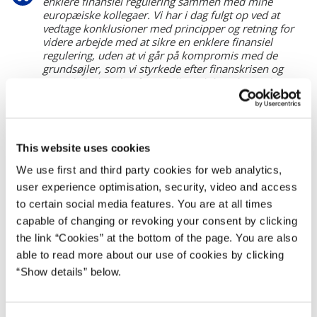
enklere finansiel regulering sammen med mine
europæiske kollegaer. Vi har i dag fulgt op ved at
vedtage konklusioner med principper og retning for
videre arbejde med at sikre en enklere finansiel
regulering, uden at vi går på kompromis med de
grundsøjler, som vi styrkede efter finanskrisen og
som skal sikre den finansielle stabilitet, herunder
kapitalkrav, der gør bankerne robuste. Der er et stort
potentiale for en enklere finansiel regulering, som
understøtter bankernes arbejde for at bidrage til den
økonomiske aktivitet og investeringer.
This website uses cookies
We use first and third party cookies for web analytics,
Erhvervsminister Morten Bødskov siger:
user experience optimisation, security, video and access
to certain social media features. You are at all times
Europa har ikke råd til unødvendigt bureaukrati og
capable of changing or revoking your consent by clicking
besværlige regler. Derfor har vi gennem hele det
the link “Cookies” at the bottom of the page. You are also
danske formandskab arbejdet hårdt for at gøre de
able to read more about our use of cookies by clicking
finansielle regler enklere og mere overskuelige, så
“Show details” below.
både borgere og virksomheder får nemmere ved at
finde hoved og hale i reglerne – uden at vi går på
kompromis med de grundlæggende principper for
sikkerhed og tryghed. Nu fastlægger vi efter samme