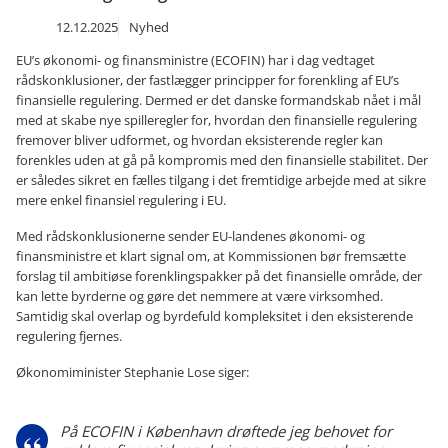
12.12.2025
Nyhed
EU’s økonomi- og finansministre (ECOFIN) har i dag vedtaget
rådskonklusioner, der fastlægger principper for forenkling af EU’s
finansielle regulering. Dermed er det danske formandskab nået i mål
med at skabe nye spilleregler for, hvordan den finansielle regulering
fremover bliver udformet, og hvordan eksisterende regler kan
forenkles uden at gå på kompromis med den finansielle stabilitet. Der
er således sikret en fælles tilgang i det fremtidige arbejde med at sikre
mere enkel finansiel regulering i EU.
Med rådskonklusionerne sender EU-landenes økonomi- og
finansministre et klart signal om, at Kommissionen bør fremsætte
forslag til ambitiøse forenklingspakker på det finansielle område, der
kan lette byrderne og gøre det nemmere at være virksomhed.
Samtidig skal overlap og byrdefuld kompleksitet i den eksisterende
regulering fjernes.
Økonomiminister Stephanie Lose siger:
På ECOFIN i København drøftede jeg behovet for