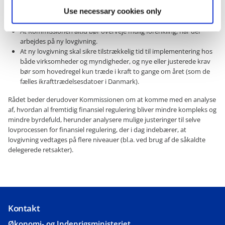
mindre lovgivning fastlægges i såkaldte delegerede retsakter og
implementeringsretsakter, ligesom der skal være færre og klarere
Use necessary cookies only
guidelindes fra de europæiske tilsynsmyndigheder.
At Kommissionen altid bør overveje mulig forenkling, når der
arbejdes på ny lovgivning.
At ny lovgivning skal sikre tilstrækkelig tid til implementering hos
både virksomheder og myndigheder, og nye eller justerede krav
bør som hovedregel kun træde i kraft to gange om året (som de
fælles ikrafttrædelsesdatoer i Danmark).
Rådet beder derudover Kommissionen om at komme med en analyse
af, hvordan al fremtidig finansiel regulering bliver mindre kompleks og
mindre byrdefuld, herunder analysere mulige justeringer til selve
lovprocessen for finansiel regulering, der i dag indebærer, at
lovgivning vedtages på flere niveauer (bl.a. ved brug af de såkaldte
delegerede retsakter).
Kontakt
Økonomi- og Indenrigsministeriet