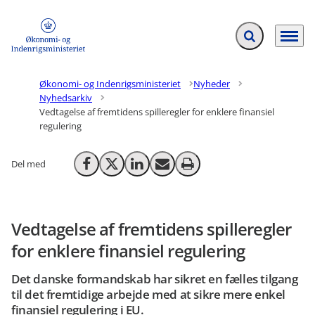
Fold søgefelt ud
Menu
Gå til forsiden
Økonomi- og Indenrigsministeriet
Nyheder
Nyhedsarkiv
Vedtagelse af fremtidens spilleregler for enklere finansiel
regulering
Del med
Del på Facebook
Del på X (Twitter)
Del på LinkedIn
Send email
Print
Vedtagelse af fremtidens spilleregler
for enklere finansiel regulering
Det danske formandskab har sikret en fælles tilgang
til det fremtidige arbejde med at sikre mere enkel
finansiel regulering i EU.