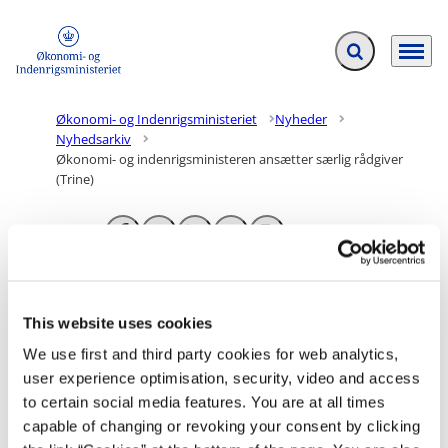
Fold søgefelt ud
Menu
Gå til forsiden
Økonomi- og Indenrigsministeriet
Nyheder
Nyhedsarkiv
Økonomi- og indenrigsministeren ansætter særlig rådgiver
(Trine)
Del med
Del på Facebook
Del på X (Twitter)
Del på LinkedIn
Send email
Print
Økonomi- og indenrigsministeren
This website uses cookies
ansætter særlig rådgiver
We use first and third party cookies for web analytics,
user experience optimisation, security, video and access
Trine Viskum er blevet ansat som særlig rådgiver for
to certain social media features. You are at all times
økonomi- og indenrigsminister Pia Olsen Dyhr.
capable of changing or revoking your consent by clicking