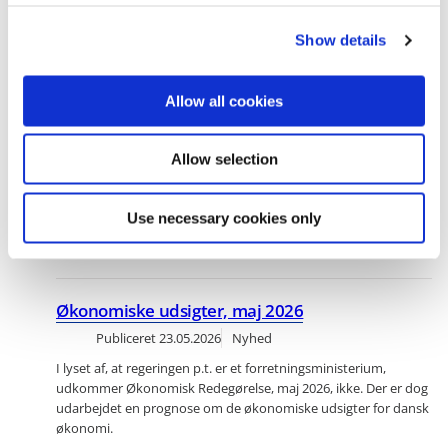
c
Show details
t
i
o
Allow all cookies
n
Pia Olsen Dyhr er udnævnt som ny økonomi- og
indenrigsminister
Allow selection
Publiceret
03.06.2026
Nyhed
Pia Olsen Dyhr bliver ny økonomi- og indenrigsminister. Pia
Use necessary cookies only
Olsen Dyhr er formand for SF og har tidligere været blandt
andet transportminister.Læs mere om Pia Olsen Dyhr her.
Økonomiske udsigter, maj 2026
Publiceret
23.05.2026
Nyhed
I lyset af, at regeringen p.t. er et forretningsministerium,
udkommer Økonomisk Redegørelse, maj 2026, ikke. Der er dog
udarbejdet en prognose om de økonomiske udsigter for dansk
økonomi.