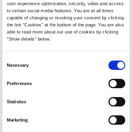
user experience optimisation, security, video and access
Morten Aastrup Jørgensen kommer fra en stilling som chef for
politisk økonomisk afdeling i SF. Morten Aastrup Jørgensen er
to certain social media features. You are at all times
uddannet cand.polit. fra Københavns Universitet.
capable of changing or revoking your consent by clicking
the link “Cookies” at the bottom of the page. You are also
able to read more about our use of cookies by clicking
Økonomi- og indenrigsministeren ansætter
“Show details” below.
særlig rådgiver
Publiceret
11.06.2026
Nyhed
Thomas Gyldendal Nystrøm kommer fra en stilling som public-
C
affairs chef i Danmarks Naturfredningsforening.Thomas
Necessary
o
Gyldendal Nystrøm er uddannet cand.scient.pol. fra
n
Københavns Universitet.
s
Preferences
e
n
t
Statistics
S
e
Marketing
l
e