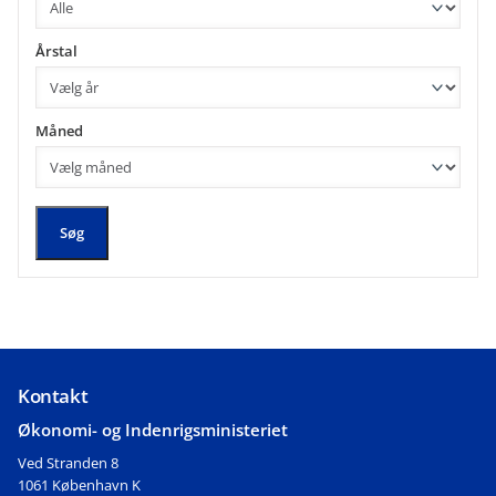
Årstal
Måned
Søg
Kontakt
Økonomi- og Indenrigsministeriet
Ved Stranden 8
1061 København K