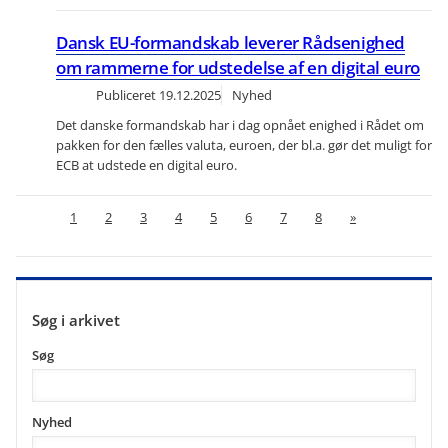
Dansk EU-formandskab leverer Rådsenighed
om rammerne for udstedelse af en digital euro
Publiceret
19.12.2025
Nyhed
Det danske formandskab har i dag opnået enighed i Rådet om
pakken for den fælles valuta, euroen, der bl.a. gør det muligt for
ECB at udstede en digital euro.
1
2
3
4
5
6
7
8
»
Søg i arkivet
Søg
Nyhed