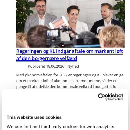
Regeringen og KL indgår aftale om markant løft
af den borgernære velfærd
Publiceret
18.06.2026
Nyhed
Med økonomiaftalen for 2027 er regeringen og KL blevet enige
om et markant løft af økonomien i kommunerne, så der er
penge til at udvikle den kommunale velfærd i budgettet for
næste år.Med aftalen...
Økonomi- og indenrigsministeren ansætter
særlig rådgiver
This website uses cookies
Publiceret
16.06.2026
Nyhed
We use first and third party cookies for web analytics,